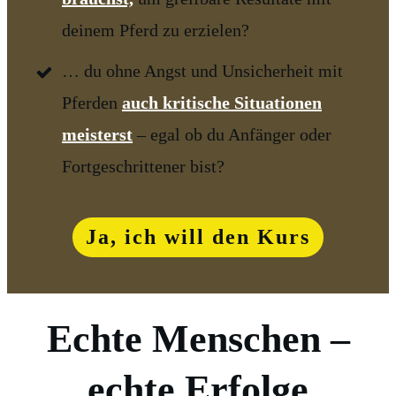
deinem Pferd zu erzielen?
… du ohne Angst und Unsicherheit mit
Pferden
auch kritische Situationen
meisterst
– egal ob du Anfänger oder
Fortgeschrittener bist?
Ja, ich will den Kurs
Echte Menschen –
echte Erfolge