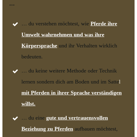
...
… du verstehen möchtest, wie
Pferde ihre
Umwelt wahrnehmen und was ihre
Körpersprache
und ihr Verhalten wirklich
bedeuten.
… du keine weitere Methode oder Technik
lernen sondern dich am Boden und im Satte
l
mit Pferden in ihrer Sprache verständigen
willst.
… du eine
gute und vertrauensvollen
Beziehung zu Pferden
aufbauen möchtest,