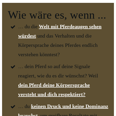
Wie wäre es, wenn ...
… du die
Welt mit Pferdeaugen sehen
würdest
und das Verhalten und die
Körpersprache deines Pferdes endlich
verstehen könntest?
… dein Pferd so auf deine Signale
reagiert, wie du es dir wünschst? Weil
dein Pferd deine Körpersprache
versteht und dich respektiert?
… du
keinen Druck und keine Dominanz
brauchst,
um greifbare Resultate mit