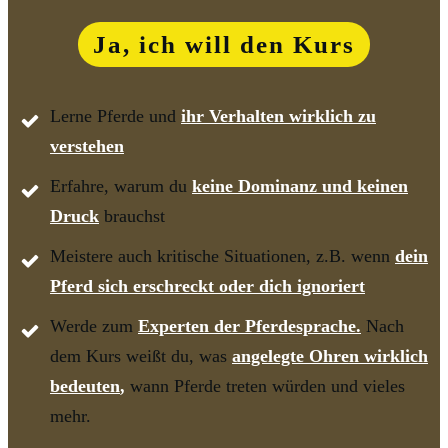
Ja, ich will den Kurs
Lerne Pferde und
i
h
r Verhalten wirklich zu
verstehen
Erfahre, warum du
keine Dominanz und keinen
Druck
brauchst
Meistere auch kritische Situationen, z.B. wenn
dein
Pferd sich erschreckt oder dich ignoriert
Werde zum
Experten der Pferdesprache.
Nach
dem Kurs weißt du, was
angelegte Ohren
wirklich
bedeuten
,
wann Pferde treten würden und vieles
mehr.