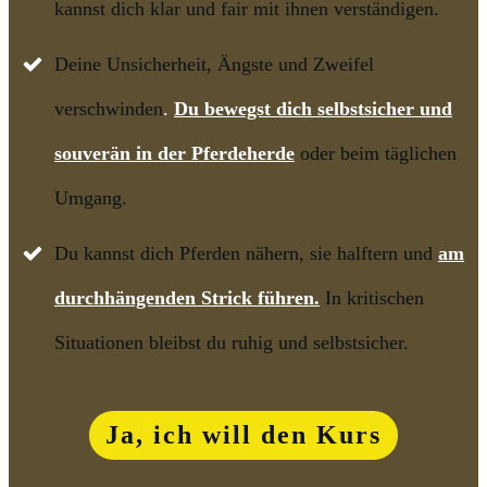
kannst dich klar und fair mit ihnen verständigen.
Deine Unsicherheit, Ängste und Zweifel
verschwinden
.
Du bewegst dich selbstsicher und
souverän in der Pferdeherde
oder beim täglichen
Umgang.
Du kannst dich Pferden nähern, sie halftern und
am
durchhängenden Strick führen.
In kritischen
Situationen bleibst du ruhig und selbstsicher.
Ja, ich will den Kurs